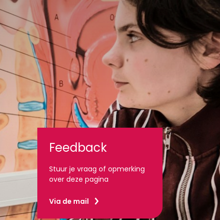
Feedback
Stuur je vraag of opmerking
over deze pagina
Via de mail