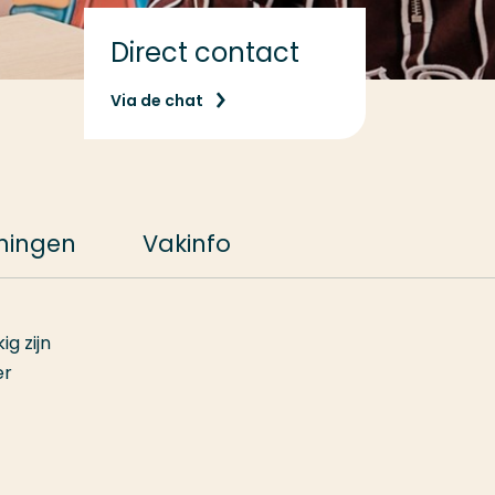
Direct contact
Via de chat
iningen
Vakinfo
ig zijn
er