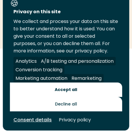
Deel deze pagina
Privacy on this site
We collect and process your data on this site
Deel
to better understand how it is used. You can
Deel
Deel
Email
Print
give your consent to all or selected
op
op
op
deze
deze
purposes, or you can decline them all. For
LinkedIn
Twitter
Facebook
pagina
pagina
more information, see our privacy policy.
Volg
Analytics
Volg
Volg
A/B testing and personalization
Volg
ons
ons
ons
ons
Conversion tracking
Juridisch
Security
A-Z Index
Contact
op
op
op
op
Marketing automation
Remarketing
LinkedIn
Facebook
YouTube
Instagram
Leveranciers
Accept all
Decline all
Toekomstmakers
Consent details
Privacy policy
© 2026 Hogeschool Rotterdam. Alle rechten voorbehouden.