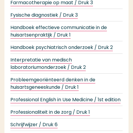
Farmacotherapie op maat / Druk 3
9
Fysische diagnostiek / Druk 3
9
Handboek effectieve communicatie in de
9
huisartsenpraktijk / Druk 1
Handboek psychiatrisch onderzoek / Druk 2
9
Interpretatie van medisch
9
laboratoriumonderzoek / Druk 2
Probleemgeoriënteerd denken in de
9
huisartsgeneeskunde / Druk 1
Professional English in Use Medicine / 1st edition
9
Professionaliteit in de zorg / Druk 1
9
Schrijfwijzer / Druk 6
9