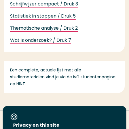
Schrijfwijzer compact / Druk 3
9
Statistiek in stappen / Druk 5
9
Thematische analyse / Druk 2
9
Wat is onderzoek? / Druk 7
9
Een complete, actuele lijst met alle
studiematerialen
vind je via de IvG studentenpagina
op HINT
.
Deel deze pagina
Privacy on this site