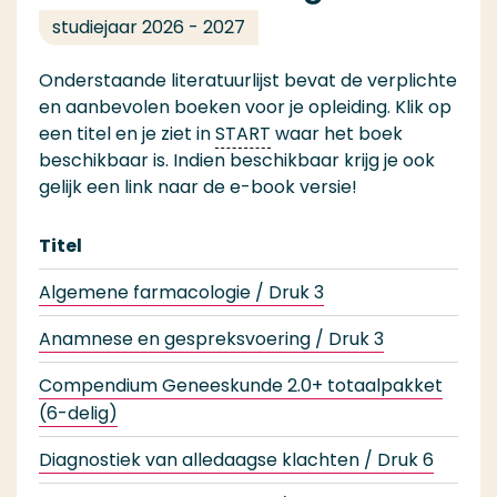
studiejaar 2026 - 2027
Onderstaande literatuurlijst bevat de verplichte
en aanbevolen boeken voor je opleiding. Klik op
een titel en je ziet in
START
waar het boek
beschikbaar is. Indien beschikbaar krijg je ook
gelijk een link naar de e-book versie!
Titel
I
Algemene farmacologie / Druk 3
9
Anamnese en gespreksvoering / Druk 3
9
Compendium Geneeskunde 2.0+ totaalpakket
9
(6-delig)
Diagnostiek van alledaagse klachten / Druk 6
9