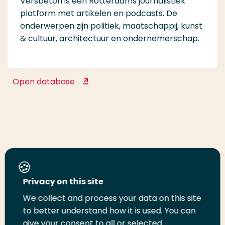
Versbeton is een Rotterdams journalistiek
platform met artikelen en podcasts. De
onderwerpen zijn politiek, maatschappij, kunst
& cultuur, architectuur en ondernemerschap.
Open database
Vers Beton
Deel deze pagina
Privacy on this site
We collect and process your data on this site
Deel
to better understand how it is used. You can
Deel
Deel
Email
Print
give your consent to all or selected