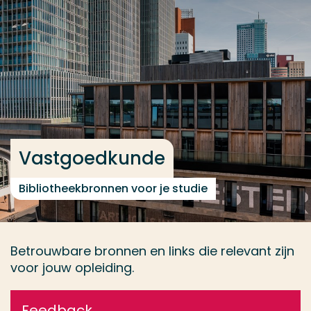
Ga direct naar de content
... > Databases
Veel gezocht
Opleiding
Contact
Vastgoedkunde
Bibliotheekbronnen voor je studie
Betrouwbare bronnen en links die relevant zijn
voor jouw opleiding.
Feedback