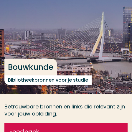
Ga direct naar de content
... > Boekenlijst
Veel gezocht
Opleiding
Contact
Bouwkunde
Bibliotheekbronnen voor je studie
Betrouwbare bronnen en links die relevant zijn
voor jouw opleiding.
Feedback