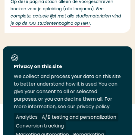
Op deze pagina staan alleen de voorgeschreven
boeken voor je opleiding (alle leerjaren).
Een
complete, actuele lijst met alle studiematerialen
vind
je op de IGO studentenpagina op HINT
.
Deel deze pagina
Privacy on this site
We collect and process your data on this site
Deel
to better understand how it is used. You can
Deel
Deel
Email
Print
give your consent to all or selected
op
op
op
deze
deze
purposes, or you can decline them all. For
LinkedIn
Twitter
Facebook
pagina
pagina
more information, see our privacy policy.
Volg
Analytics
Volg
Volg
A/B testing and personalization
Volg
ons
ons
ons
ons
Conversion tracking
Juridisch
Security
A-Z Index
Contact
op
op
op
op
Marketing automation
Remarketing