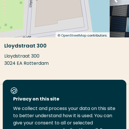
©
OpenStreetMap
contributors.
Lloydstraat 300
Lloydstraat 300
3024 EA Rotterdam
Deel deze pagina
Privacy on this site
We collect and process your data on this site
Deel
to better understand how it is used. You can
Deel
Deel
Email
Print
give your consent to all or selected
op
op
op
deze
deze