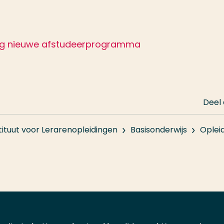
tleg nieuwe afstudeerprogramma
Deel
tituut voor Lerarenopleidingen
Basisonderwijs
Oplei