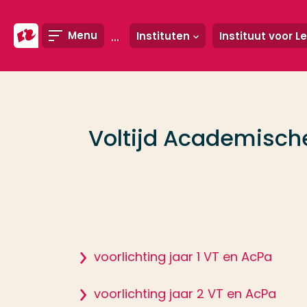
Ga direct naar de content
Menu
Instituten
Veel gezocht
Opleiding
Voltijd Academisch
Contact
voorlichting jaar 1 VT en AcPa
voorlichting jaar 2 VT en AcPa