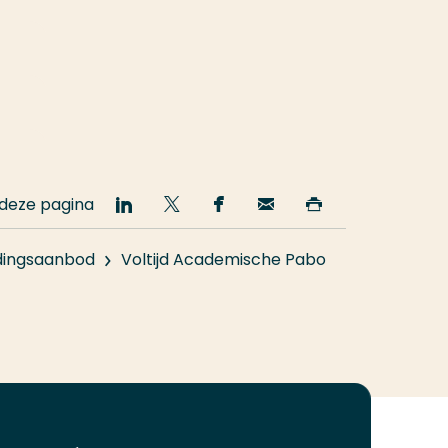
 deze pagina
Deel
Deel
Deel
Email
Print
op
op
op
deze
deze
LinkedIn
Twitter
Facebook
pagina
pagina
dingsaanbod
Voltijd Academische Pabo