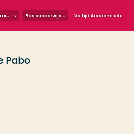
Instituut voor Lerarenopleidingen
Basisonderwijs
Voltijd Academische Pabo
e Pabo