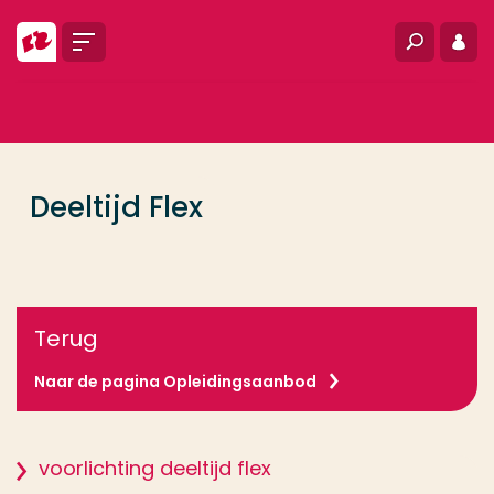
Ga direct naar de content
Menu
Zoeken
Inlo
... > Deeltijd Flex
Veel gezocht
Opleiding
Deeltijd Flex
Contact
Terug
Naar de pagina Opleidingsaanbod
voorlichting deeltijd flex