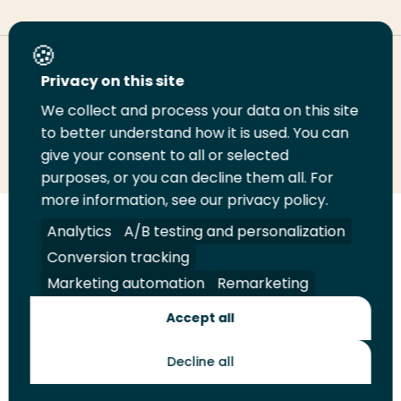
Deel deze pagina
Privacy on this site
We collect and process your data on this site
Deel
to better understand how it is used. You can
Deel
Deel
Email
Print
give your consent to all or selected
op
op
op
deze
deze
purposes, or you can decline them all. For
LinkedIn
Twitter
Facebook
pagina
pagina
more information, see our privacy policy.
Volg
Analytics
Volg
Volg
A/B testing and personalization
Volg
ons
ons
ons
ons
Conversion tracking
Juridisch
Security
A-Z Index
Contact
op
op
op
op
Marketing automation
Remarketing
LinkedIn
Facebook
YouTube
Instagram
Leveranciers
Accept all
Decline all
Toekomstmakers