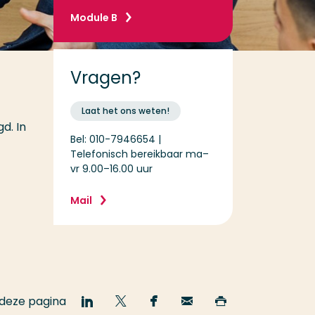
Module B
Vragen?
Laat het ons weten!
d. In
Bel: 010-7946654 |
Telefonisch bereikbaar ma–
vr 9.00–16.00 uur
Mail
 deze pagina
Deel
Deel
Deel
Email
Print