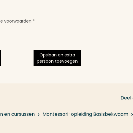
ne voorwaarden
*
Opslaan en extra
persoon toevoegen
Deel
en en cursussen
Montessori-opleiding Basisbekwaam