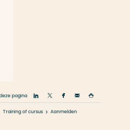
 deze pagina
Deel
Deel
Deel
Email
Print
op
op
op
deze
deze
LinkedIn
Twitter
Facebook
pagina
pagina
Training of cursus
Aanmelden