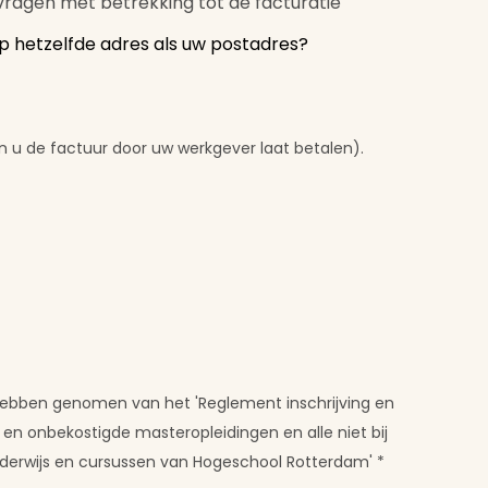
vragen met betrekking tot de facturatie
p hetzelfde adres als uw postadres?
n u de factuur door uw werkgever laat betalen).
 hebben genomen van het 'Reglement inschrijving en
en onbekostigde masteropleidingen en alle niet bij
erwijs en cursussen van Hogeschool Rotterdam'
*