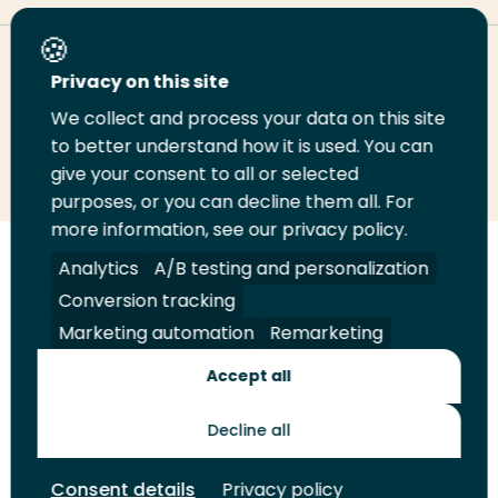
Deel deze pagina
Privacy on this site
We collect and process your data on this site
Deel
to better understand how it is used. You can
Deel
Deel
Email
Print
give your consent to all or selected
op
op
op
deze
deze
purposes, or you can decline them all. For
LinkedIn
Twitter
Facebook
pagina
pagina
more information, see our privacy policy.
Volg
Analytics
Volg
Volg
A/B testing and personalization
Volg
ons
ons
ons
ons
Conversion tracking
Juridisch
Security
A-Z Index
Contact
op
op
op
op
Marketing automation
Remarketing
LinkedIn
Facebook
YouTube
Instagram
Leveranciers
Accept all
Decline all
Toekomstmakers
Consent details
Privacy policy