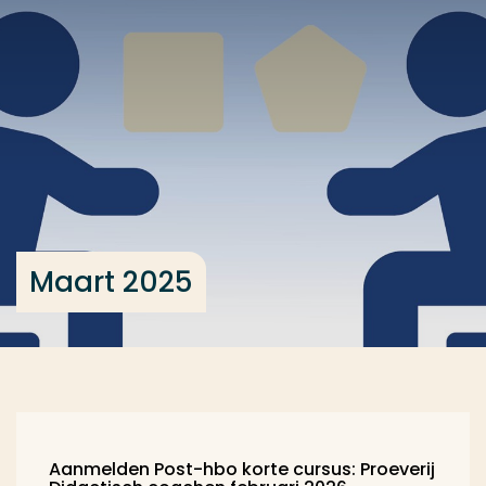
Ga direct naar de content
... > Maart 2025
Veel gezocht
Opleiding
Contact
Maart 2025
Aanmelden Post-hbo korte cursus: Proeverij