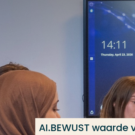
Ga direct naar de content
Veel gezocht
Opleiding
Contact
AI.BEWUST waarde v