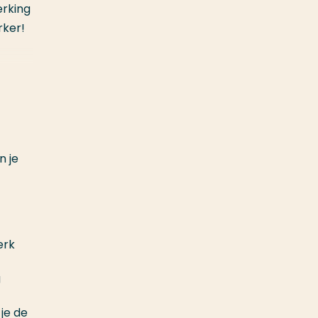
erking
rker!
n je
erk
g
 je de