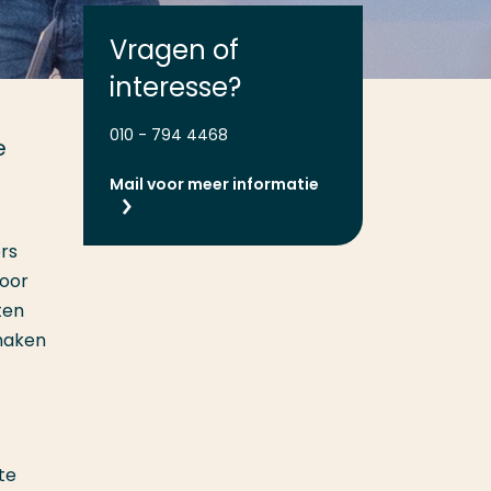
Vragen of
interesse?
010 - 794 4468
e
Mail voor meer informatie
rs
voor
ten
 maken
te