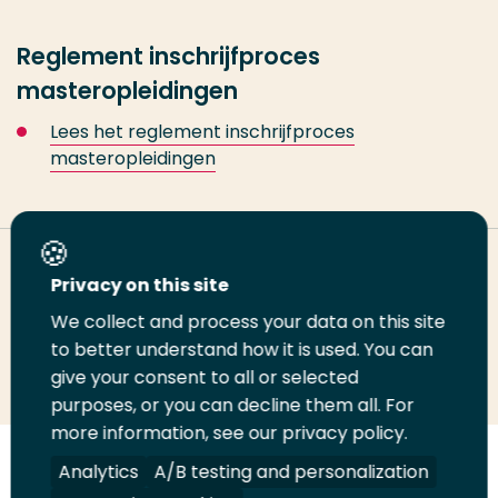
Reglement inschrijfproces
masteropleidingen
Lees het reglement inschrijfproces
masteropleidingen
Deel deze pagina
Privacy on this site
We collect and process your data on this site
Deel
to better understand how it is used. You can
Deel
Deel
Email
Print
give your consent to all or selected
op
op
op
deze
deze
purposes, or you can decline them all. For
LinkedIn
Twitter
Facebook
pagina
pagina
more information, see our privacy policy.
Volg
Analytics
Volg
Volg
A/B testing and personalization
Volg