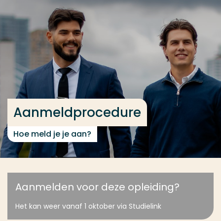
Ga direct naar de content
... > Aanmeldprocedure
Veel gezocht
Opleiding
Contact
Aanmeldprocedure
Hoe meld je je aan?
Aanmelden voor deze opleiding?
Het kan weer vanaf 1 oktober via Studielink