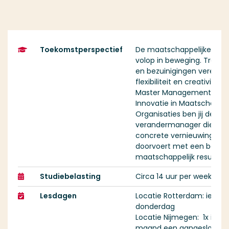
Toekomstperspectief
De maatschappelijke secto
volop in beweging. Transit
en bezuinigingen vereisen
flexibiliteit en creativiteit. 
Master Management en
Innovatie in Maatschappel
Organisaties ben jij de
verandermanager die
concrete vernieuwingen
doorvoert met een beter
maatschappelijk resultaa
Studiebelasting
Circa 14 uur per week
Lesdagen
Locatie Rotterdam: iedere
donderdag
Locatie Nijmegen: 1x in de
maand een aangesloten