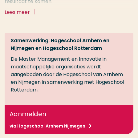
resultaat te komen.
Lees meer
De Master Management en Innovatie in
Maatschappelijke Organisaties is een professionele
master. Dit betekent dat er altijd een directe relatie
is met de beroepspraktijk.
Samenwerking: Hogeschool Arnhem en
Nijmegen en Hogeschool Rotterdam
Volgens de
Keuzegids Masters 2022
beoordelen
De Master Management en Innovatie in
studenten deze master bovengemiddeld goed.
maatschappelijke organisaties wordt
aangeboden door de Hogeschool van Arnhem
en Nijmegen in samenwerking met Hogeschool
Rotterdam.
Aanmelden
via Hogeschool Arnhem Nijmegen