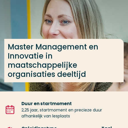
Ga direct naar de content
... > Master Management en Innovatie in maatschapp
Veel gezocht
Master Management en
Opleiding
Innovatie in
Contact
maatschappelijke
organisaties deeltijd
Duur en startmoment
2,25 jaar, startmoment en precieze duur
afhankelijk van lesplaats