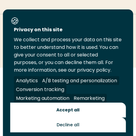
Deel deze pagina
Privacy on this site
We collect and process your data on this site
Deel
Deel
Deel
Email
Print
to better understand how it is used. You can
give your consent to all or selected
op
op
op
deze
deze
purposes, or you can decline them all. For
LinkedIn
Twitter
Facebook
pagina
pagina
more information, see our privacy policy.
Volg
Volg
Volg
Volg
Analytics
A/B testing and personalization
ons
ons
ons
ons
Conversion tracking
Juridisch
Security
A-Z Index
Contact
op
op
op
op
Marketing automation
Remarketing
LinkedIn
Facebook
YouTube
Instagram
Leveranciers
Accept all
Decline all
Toekomstmakers