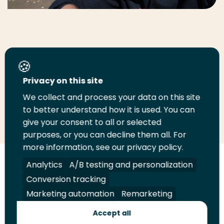
Stel je vraag
Privacy on this site
E-mail
We collect and process your data on this site
to better understand how it is used. You can
give your consent to all or selected
purposes, or you can decline them all. For
more information, see our privacy policy.
Volg
Volg
Volg
Volg
Analytics
A/B testing and personalization
ons
ons
ons
ons
Conversion tracking
Juridisch
Security
A-Z Index
Contact
op
op
op
op
Marketing automation
Remarketing
LinkedIn
Facebook
YouTube
Instagram
Leveranciers
Accept all