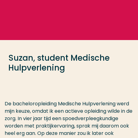
Ga direct naar de content
... > Suzanne Johanna
Veel gezocht
Opleiding
Suzan, student Medische
Contact
Hulpverlening
De bacheloropleiding Medische Hulpverlening werd
mijn keuze, omdat ik een actieve opleiding wilde in de
zorg. In vier jaar tijd een spoedverpleegkundige
worden met praktijkervaring, sprak mij daarom ook
heel erg aan. Op deze manier zou ik later ook