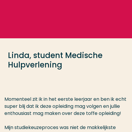
Ga direct naar de content
... > Lena Anthonia
Veel gezocht
Opleiding
Linda, student Medische
Contact
Hulpverlening
Momenteel zit ik in het eerste leerjaar en ben ik echt
super blij dat ik deze opleiding mag volgen en jullie
enthousiast mag maken over deze toffe opleiding!
Mijn studiekeuzeproces was niet de makkelijkste