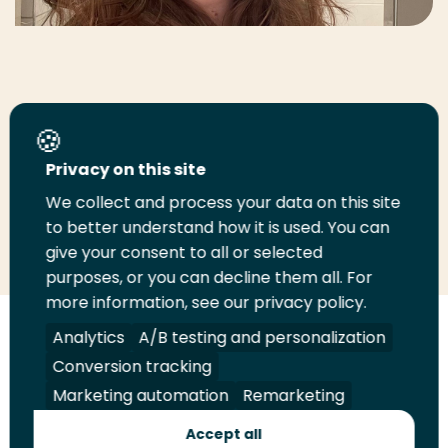
Stel je vraag
Privacy on this site
E-mail
We collect and process your data on this site
to better understand how it is used. You can
give your consent to all or selected
purposes, or you can decline them all. For
more information, see our privacy policy.
Volg
Volg
Volg
Volg
Analytics
A/B testing and personalization
ons
ons
ons
ons
Conversion tracking
Juridisch
Security
A-Z Index
Contact
op
op
op
op
Marketing automation
Remarketing
LinkedIn
Facebook
YouTube
Instagram
Leveranciers
Accept all