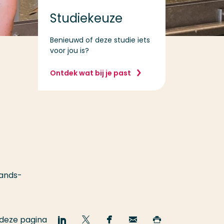
Studiekeuze
Benieuwd of deze studie iets
voor jou is?
Ontdek wat bij je past
lands-
 deze pagina
Deel
Deel
Deel
Email
Print