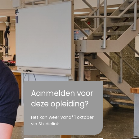
Aanmelden voor
deze opleiding?
Het kan weer vanaf 1 oktober
via Studielink