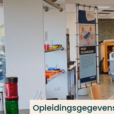
Ga direct naar de content
Veel gezocht
Opleiding
Contact
Opleidingsgegeven