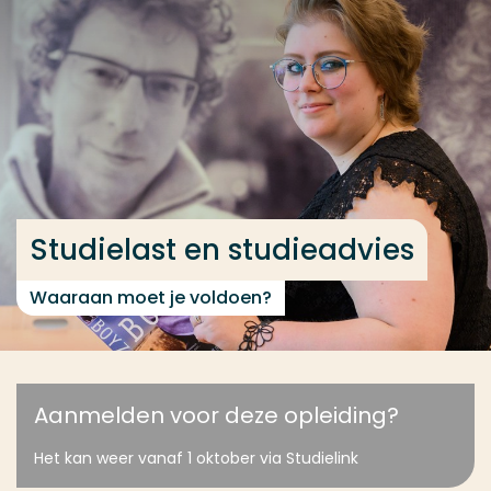
Ga direct naar de content
... > Studielast en studieadvies
Veel gezocht
Opleiding
Contact
Studielast en studieadvies
Waaraan moet je voldoen?
Aanmelden voor deze opleiding?
Het kan weer vanaf 1 oktober via Studielink