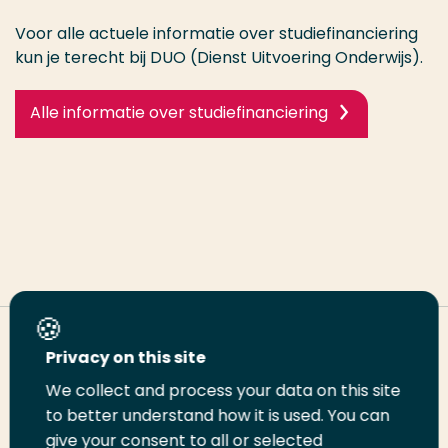
Voor alle actuele informatie over studiefinanciering
kun je terecht bij DUO (Dienst Uitvoering Onderwijs).
Alle informatie over studiefinanciering
Deel deze pagina
Privacy on this site
We collect and process your data on this site
Deel
to better understand how it is used. You can
Deel
Deel
Email
Print
give your consent to all or selected