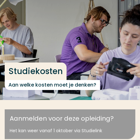
Ga direct naar de content
... > Studiekosten
Veel gezocht
Opleiding
Contact
Studiekosten
Aan welke kosten moet je denken?
Aanmelden voor deze opleiding?
Het kan weer vanaf 1 oktober via Studielink