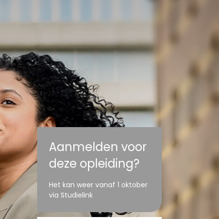
Aanmelden voor
deze opleiding?
Het kan weer vanaf 1 oktober
via Studielink