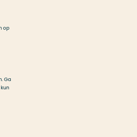
n op
n. Ga
 kun