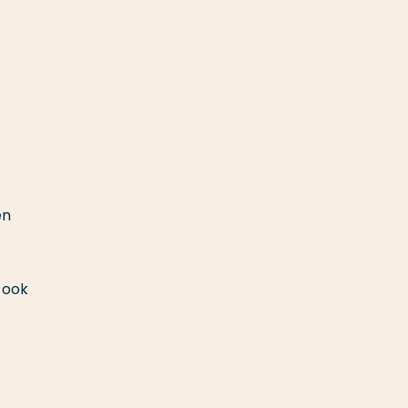
en
r ook