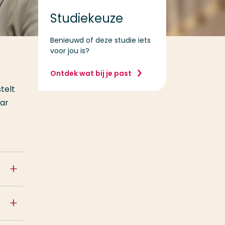
Studiekeuze
Benieuwd of deze studie iets
voor jou is?
Ontdek wat bij je past
stelt
aar