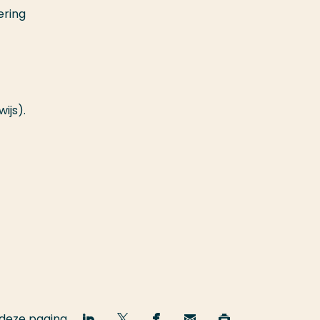
ering
ijs).
 deze pagina
Deel
Deel
Deel
Email
Print