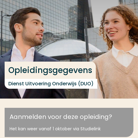
Ga direct naar de content
... > Opleidingsgegevens
Veel gezocht
Opleiding
Contact
Opleidingsgegevens
Dienst Uitvoering Onderwijs (DUO)
Aanmelden voor deze opleiding?
Het kan weer vanaf 1 oktober via Studielink