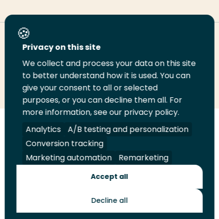
Deel deze pagina
Privacy on this site
We collect and process your data on this site
Deel
to better understand how it is used. You can
Deel
Deel
Email
Print
give your consent to all or selected
op
op
op
deze
deze
purposes, or you can decline them all. For
LinkedIn
Twitter
Facebook
pagina
pagina
more information, see our privacy policy.
Volg
Analytics
Volg
Volg
A/B testing and personalization
Volg
ons
ons
ons
ons
Conversion tracking
Juridisch
Security
A-Z Index
Contact
op
op
op
op
Marketing automation
Remarketing
LinkedIn
Facebook
YouTube
Instagram
Leveranciers
Accept all
Decline all
Toekomstmakers