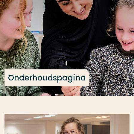
Ga direct naar de content
... > Onderhoudspagina
Veel gezocht
Opleiding
Contact
Onderhoudspagina