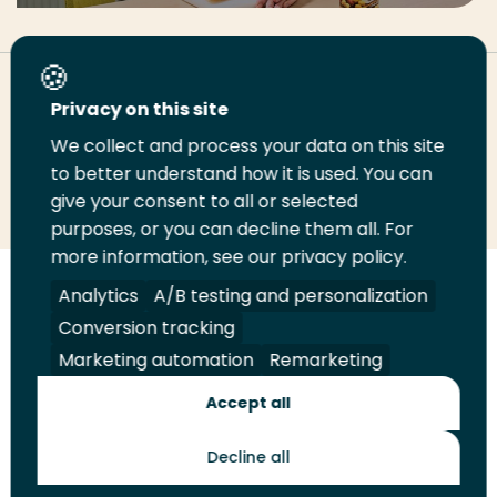
Deel deze pagina
Privacy on this site
We collect and process your data on this site
Deel
Deel
Deel
Email
Print
to better understand how it is used. You can
give your consent to all or selected
op
op
op
deze
deze
purposes, or you can decline them all. For
LinkedIn
Twitter
Facebook
pagina
pagina
more information, see our privacy policy.
Volg
Volg
Volg
Volg
Analytics
A/B testing and personalization
ons
ons
ons
ons
Conversion tracking
Juridisch
Security
A-Z Index
Contact
op
op
op
op
Marketing automation
Remarketing
LinkedIn
Facebook
YouTube
Instagram
Leveranciers
Accept all
Decline all
Toekomstmakers