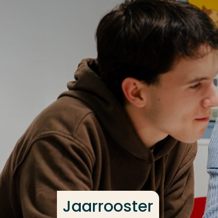
Ga direct naar de content
Veel gezocht
Opleiding
Contact
Jaarrooster