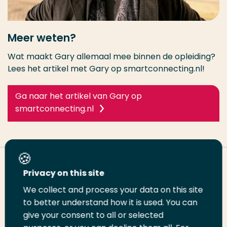
Meer weten?
Wat maakt Gary allemaal mee binnen de opleiding?
Lees het artikel met Gary op smartconnecting.nl!
Ga naar het artikel van Gary op
smartconnecting.nl
Deel deze pagina
Privacy on this site
We collect and process your data on this site
Deel
Deel
Deel
Email
Print
to better understand how it is used. You can
give your consent to all or selected
op
op
op
deze
deze