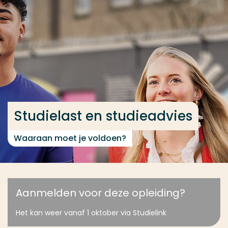
Ga direct naar de content
... > Studielast en studieadvies
Veel gezocht
Opleiding
Contact
Studielast en studieadvies
Waaraan moet je voldoen?
Aanmelden voor deze opleiding?
Het kan weer vanaf 1 oktober via Studielink