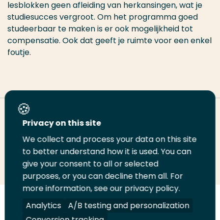
lesblokken geen afleiding van herkansingen, wat je
studiesucces vergroot. Om het programma goed
studeerbaar te maken is er ook mogelijkheid tot
compensatie. Ook dat geeft je ruimte voor een enkel
foutje.
Deel deze pagina
Privacy on this site
We collect and process your data on this site
Deel
to better understand how it is used. You can
Deel
Deel
Email
Print
give your consent to all or selected
op
op
op
deze
deze
purposes, or you can decline them all. For
LinkedIn
Twitter
Facebook
pagina
pagina
more information, see our privacy policy.
Volg
Analytics
Volg
Volg
A/B testing and personalization
Volg
ons
ons
ons
ons
Conversion tracking