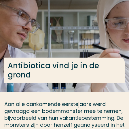
Ga direct naar de content
... > Biologie en Medisch Laboratoriumonderzoek volti
Veel gezocht
Opleiding
Contact
Antibiotica vind je in de
grond
Aan alle aankomende eerstejaars werd
gevraagd een bodemmonster mee te nemen,
bijvoorbeeld van hun vakantiebestemming. De
monsters zijn door henzelf geanalyseerd in het