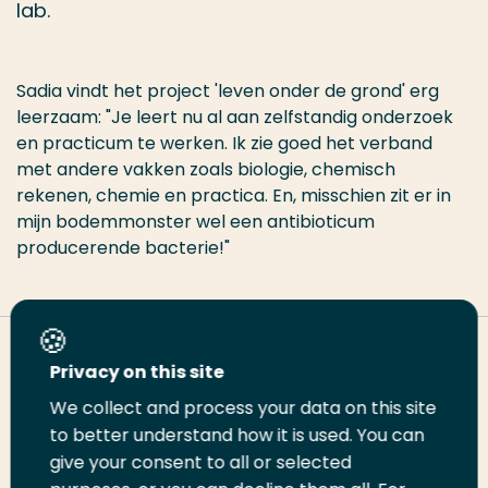
lab.
Sadia vindt het project 'leven onder de grond' erg
leerzaam: "Je leert nu al aan zelfstandig onderzoek
en practicum te werken. Ik zie goed het verband
met andere vakken zoals biologie, chemisch
rekenen, chemie en practica. En, misschien zit er in
mijn bodemmonster wel een antibioticum
producerende bacterie!"
Deel deze pagina
Privacy on this site
We collect and process your data on this site
Deel
to better understand how it is used. You can
Deel
Deel
Email
Print
give your consent to all or selected
op
op
op
deze
deze