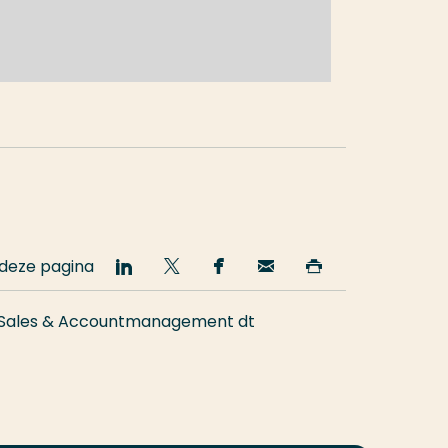
na
 deze pagina
Deel
Deel
Deel
Email
Print
op
op
op
deze
deze
LinkedIn
Twitter
Facebook
pagina
pagina
Sales & Accountmanagement dt