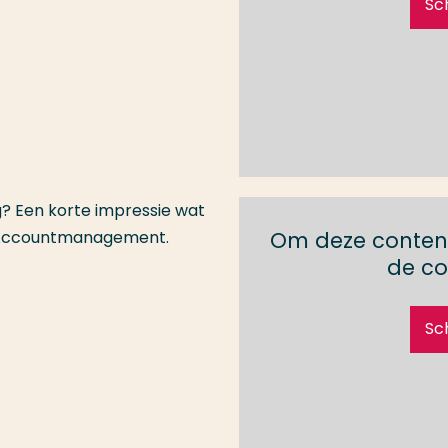
Sc
? Een korte impressie wat
en Accountmanagement.
Om deze content
de co
Sc