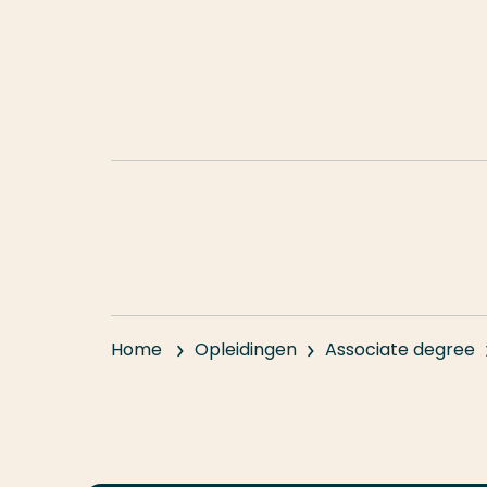
Meer weten?
Bekijk ook de praktische informatie over de
Home
Opleidingen
Associate degree