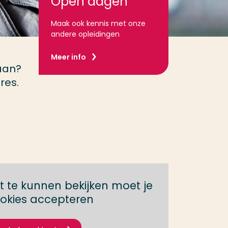
Open dagen
Maak ook kennis met onze
andere opleidingen
Meer info
baan?
res.
 te kunnen bekijken moet je
okies accepteren