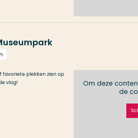
e Museumpark
n
jf favoriete plekken zien op
de vlog!
Om deze content
de co
Sc