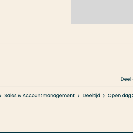
Ga naar de opleidingspagi
ze opleiding.
Deel
Sales & Accountmanagement
Deeltijd
Open dag 