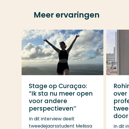
Meer ervaringen
Stage op Curaçao:
Rohi
“Ik sta nu meer open
over 
voor andere
profe
perspectieven’’
twee
doo
In dit interview deelt
tweedejaarsstudent Melissa
In dit 