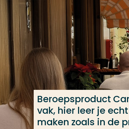
Ga direct naar de content
Veel gezocht
Opleiding
Contact
Beroepsproduct Cam
vak, hier leer je e
maken zoals in de pr