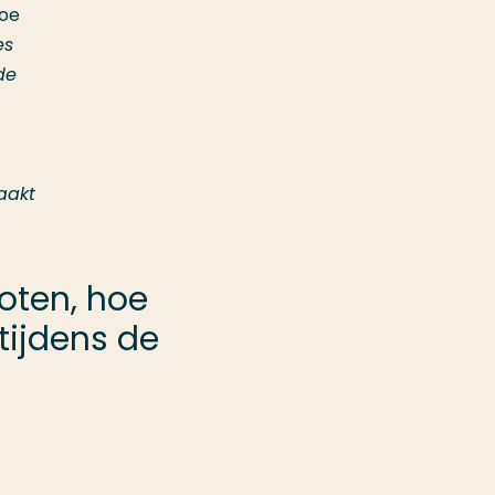
hoe
es
de
aakt
oten, hoe
tijdens de