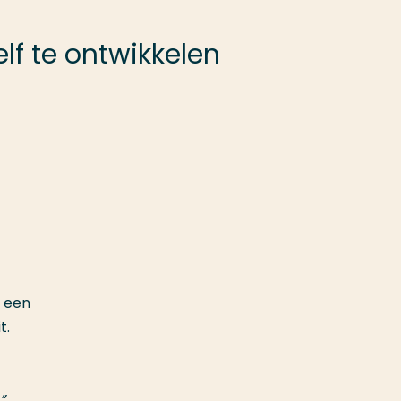
lf te ontwikkelen
f een
t.
”