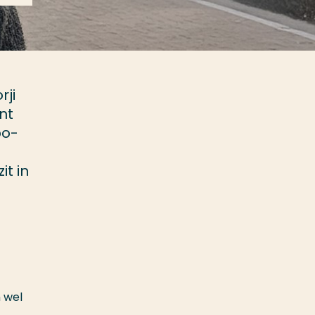
rji
nt
bo-
t in
 wel