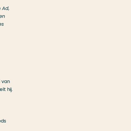
 Ad,
en
es
d van
lt hij.
eds