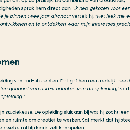
erk gericht op de praktijk. De combinatie van creativiteit,
digheden sprak hem direct aan.
“Ik heb gekozen voor een
 je binnen twee jaar afrondt,”
vertelt hij.
“Het leek me e
 ontwikkelen en te ontdekken waar mijn interesses preci
komen
eiding van oud-studenten. Dat gaf hem een redelijk beel
halen gehoord van oud-studenten van de opleiding,”
verte
 opleiding.”
 studiekeuze. De opleiding sluit aan bij wat hij zocht: een
ten en ruimte om creatief te werken. Saf merkt dat hij ste
 welke rol hij daarin zelf kan spelen.