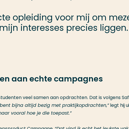
cte opleiding voor mij om meze
ijn interesses precies liggen.
rken aan echte campagnes
studenten veel samen aan opdrachten. Dat is volgens Sa
 bent bijna altijd bezig met praktijkopdrachten,”
legt hij ui
maar vooral hoe je die toepast.”
eroepsproduct Campagne.
“Dat vind ik echt het leukste vak,