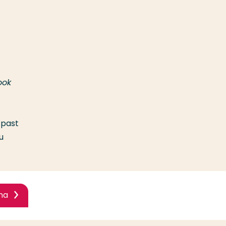
ook
 past
u
na