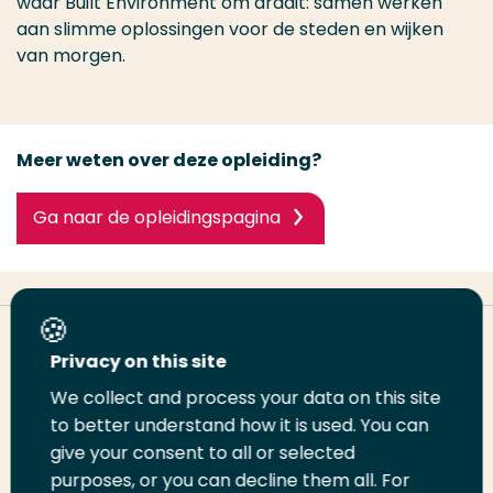
waar Built Environment om draait: samen werken
aan slimme oplossingen voor de steden en wijken
van morgen.
Meer weten over deze opleiding?
Ga naar de opleidingspagina
Deel deze pagina
Privacy on this site
We collect and process your data on this site
to better understand how it is used. You can
Deel
Deel
Deel
Email
Print
give your consent to all or selected
op
op
op
deze
deze
purposes, or you can decline them all. For