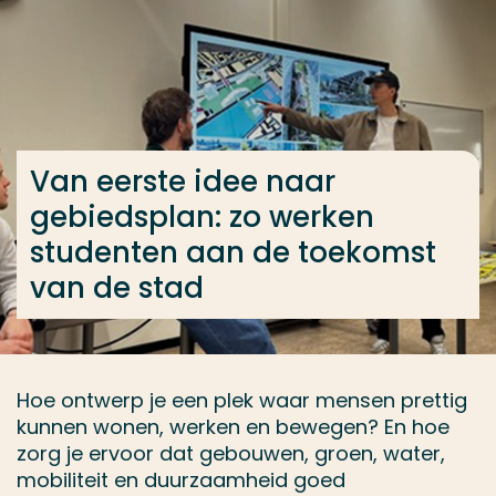
Ga direct naar de content
... > Van eerste idee naar gebiedsplan: zo werken 
Veel gezocht
Van eerste idee naar
Opleiding
gebiedsplan: zo werken
Contact
studenten aan de toekomst
van de stad
Hoe ontwerp je een plek waar mensen prettig
kunnen wonen, werken en bewegen? En hoe
zorg je ervoor dat gebouwen, groen, water,
mobiliteit en duurzaamheid goed