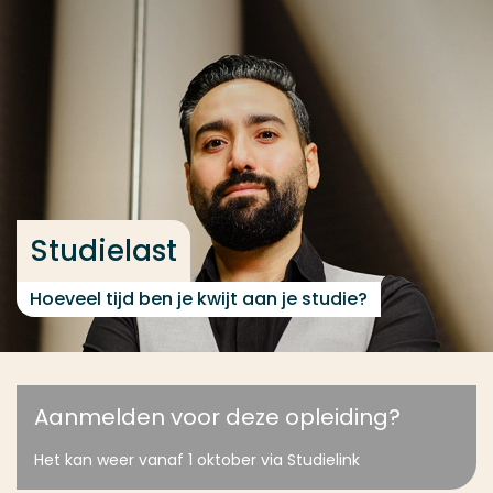
Ga direct naar de content
... > Studielast
Veel gezocht
Opleiding
Contact
Studielast
Hoeveel tijd ben je kwijt aan je studie?
Aanmelden voor deze opleiding?
Het kan weer vanaf 1 oktober via Studielink