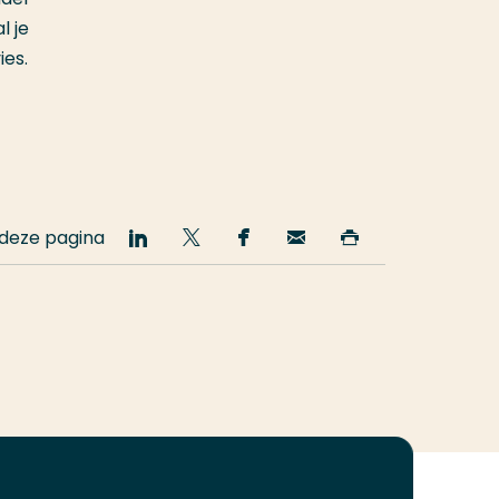
l je
ies.
 deze pagina
Deel
Deel
Deel
Email
Print
op
op
op
deze
deze
LinkedIn
Twitter
Facebook
pagina
pagina