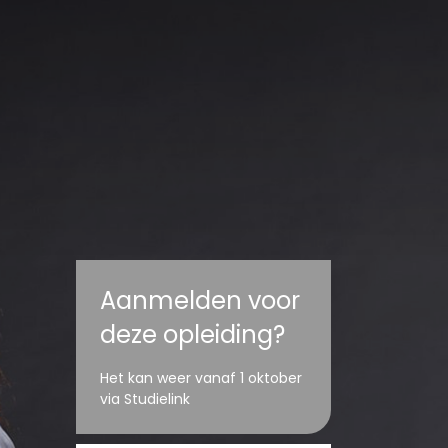
Aanmelden voor
deze opleiding?
Het kan weer vanaf 1 oktober
via Studielink