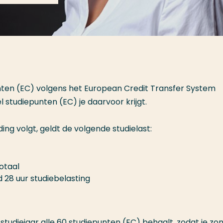
unten (EC) volgens het European Credit Transfer System
l studiepunten (EC) je daarvoor krijgt.
ing volgt, geldt de volgende studielast:
totaal
 28 uur studiebelasting
studiejaar alle 60 studiepunten (EC) behaalt, zodat je zo