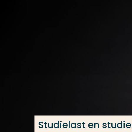
Ga direct naar de content
Veel gezocht
Opleiding
Contact
Studielast en studi