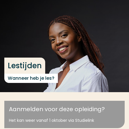
Ga direct naar de content
... > Lestijden
Veel gezocht
Opleiding
Contact
Lestijden
Wanneer heb je les?
Aanmelden voor deze opleiding?
Het kan weer vanaf 1 oktober via Studielink