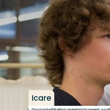
Ga direct naar de content
Veel gezocht
Opleiding
Contact
Icare
Doorontwikkeling meetinstrument oog