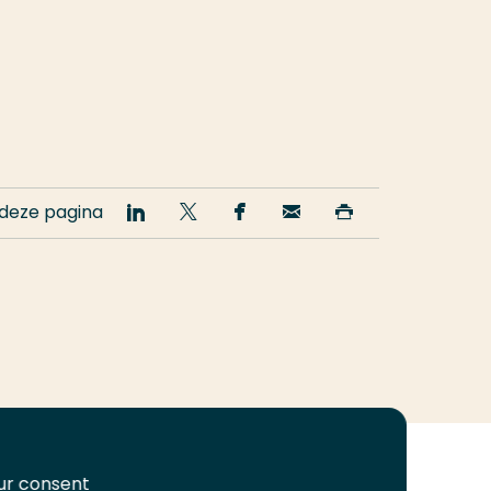
 deze pagina
Deel
Deel
Deel
Email
Print
op
op
op
deze
deze
LinkedIn
Twitter
Facebook
pagina
pagina
our consent