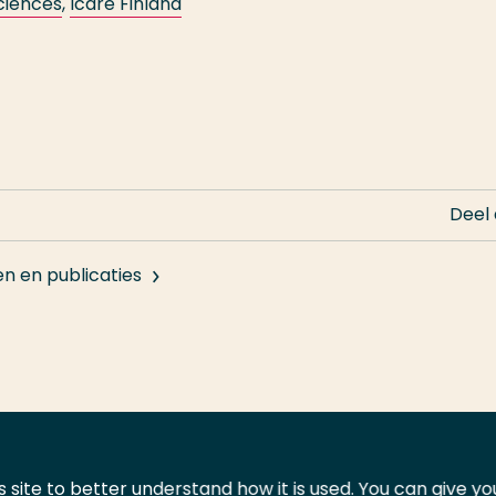
Sciences
,
Icare Finland
Deel
en en publicaties
 site to better understand how it is used. You can give y