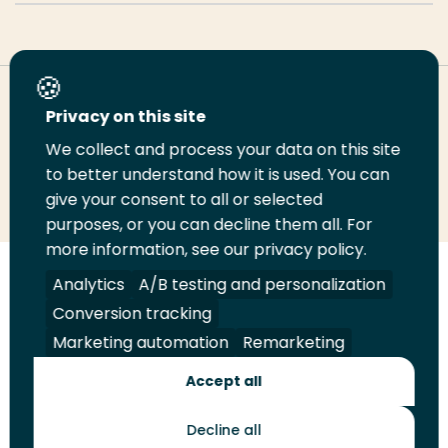
Deel deze pagina
Privacy on this site
We collect and process your data on this site
to better understand how it is used. You can
Deel
Deel
Deel
Email
Print
give your consent to all or selected
op
op
op
deze
deze
purposes, or you can decline them all. For
LinkedIn
Twitter
Facebook
pagina
pagina
more information, see our privacy policy.
Analytics
A/B testing and personalization
Volg
Volg
Volg
Volg
ons
ons
ons
ons
Conversion tracking
Juridisch
Security
A-Z Index
Contact
op
op
op
op
Marketing automation
Remarketing
LinkedIn
Facebook
YouTube
Instagram
Leveranciers
Accept all
Decline all
Toekomstmakers