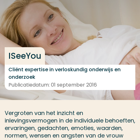
Ga direct naar de content
... > Project
Veel gezocht
ISeeYou
Opleiding
Contact
Cliënt expertise in verloskundig onderwijs en
onderzoek
Publicatiedatum: 01 september 2016
Vergroten van het inzicht en
inlevingsvermogen in de individuele behoeften,
ervaringen, gedachten, emoties, waarden,
normen, wensen en angsten van de vrouw