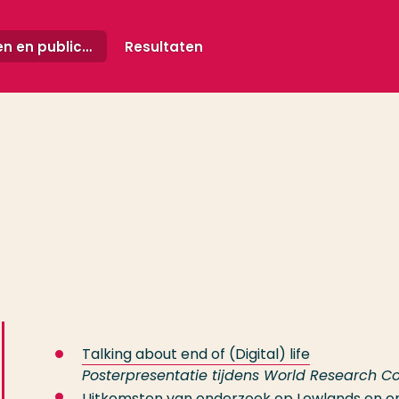
Projecten en publicaties
Resultaten
Talking about end of (Digital) life
Posterpresentatie tijdens World Research Co
Uitkomsten van onderzoek op Lowlands en o