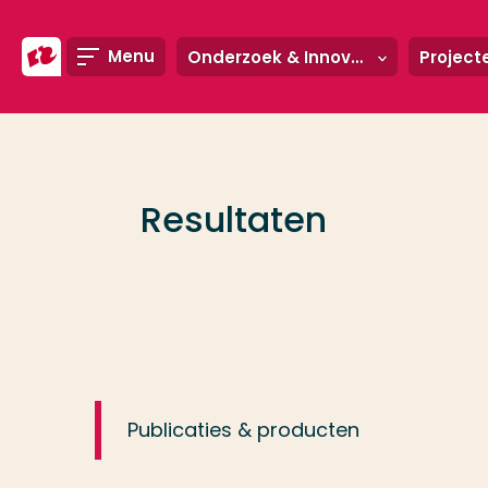
Ga direct naar de content
Menu
Onderzoek & Innovatie
Veel gezocht
Opleiding
Resultaten
Contact
Publicaties & producten