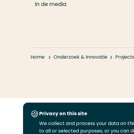
In de media
Home
Onderzoek & Innovatie
Project
Privacy on this site
Volg
Volg
Volg
Volg
We collect and process your data on this
ons
ons
ons
ons
to all or selected purposes, or you can d
Juridisch
Security
A-Z Index
C
op
op
op
op