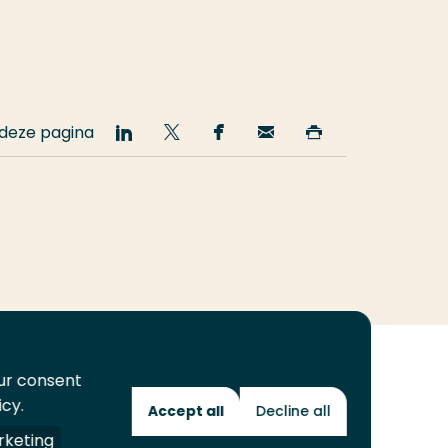
 deze pagina
Deel
Deel
Deel
Email
Print
op
op
op
deze
deze
LinkedIn
Twitter
Facebook
pagina
pagina
our consent
icy.
Accept all
Decline all
Toekomstmakers
keting