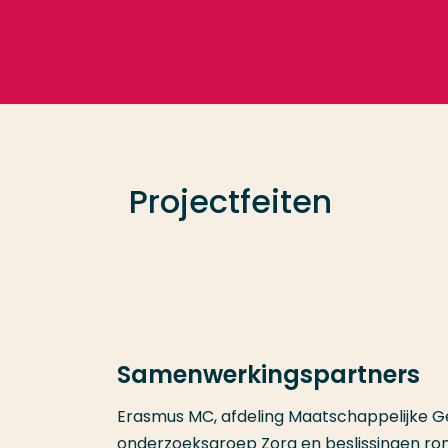
Ga direct naar de content
Veel gezocht
Opleiding
Projectfeiten
Contact
Samenwerkingspartners
Erasmus MC, afdeling Maatschappelijke G
onderzoeksgroep Zorg en beslissingen ron