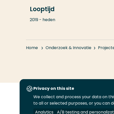
Looptijd
2019 - heden
Home
Onderzoek & Innovatie
Project
Privacy on this site
We collect and process your data on this
Volg
Volg
Volg
Volg
to all or selected purposes, or you can d
ons
ons
ons
ons
Juridisch
Security
A-Z Index
C
op
op
op
op
Analytics
A/B testing and personalizat