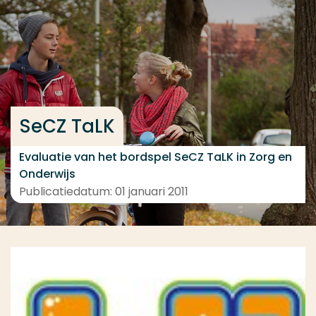
Ga direct naar de content
... > Resultaten
Veel gezocht
SeCZ TaLK
Opleiding
Contact
Evaluatie van het bordspel SeCZ TaLK in Zorg en
Onderwijs
Publicatiedatum: 01 januari 2011