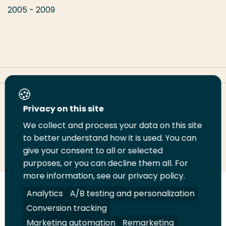
2005 - 2009
Deel deze pagina
Privacy on this site
We collect and process your data on this site
to better understand how it is used. You can
Deel
Deel
Deel
Email
Print
give your consent to all or selected
op
op
op
deze
deze
purposes, or you can decline them all. For
LinkedIn
Twitter
Facebook
pagina
pagina
more information, see our privacy policy.
Analytics
A/B testing and personalization
Volg
Volg
Volg
Volg
ons
ons
ons
ons
Conversion tracking
Juridisch
Security
A-Z Index
Contact
op
op
op
op
Marketing automation
Remarketing