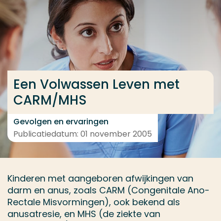
Ga direct naar de content
... > Projectfeiten
Veel gezocht
Een Volwassen Leven met
Opleiding
CARM/MHS
Contact
Gevolgen en ervaringen
Publicatiedatum: 01 november 2005
Kinderen met aangeboren afwijkingen van
darm en anus, zoals CARM (Congenitale Ano-
Rectale Misvormingen), ook bekend als
anusatresie, en MHS (de ziekte van