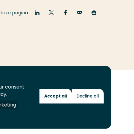
 deze pagina
Deel
Deel
Deel
Email
Print
op
op
op
deze
deze
LinkedIn
Twitter
Facebook
pagina
pagina
our consent
icy.
Accept all
Decline all
Toekomstmakers
keting