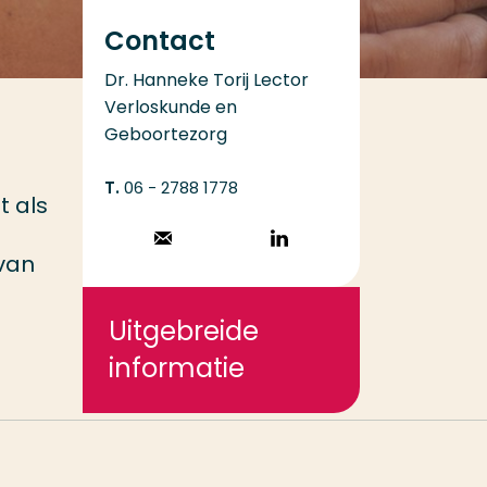
Contact
Dr. Hanneke Torij Lector
Verloskunde en
Geboortezorg
06 - 2788 1778
t als
Stuur een email
Volg op
 van
LinkedIn
Uitgebreide
informatie