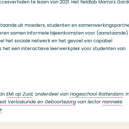
ccesverhalen te lezen van 2021. Het fieldlab Mama's Gar
taande uit moeders, studenten en samenwerkingspartn
ganiseren samen informele bijeenkomsten voor (aanstaande)
el het sociale netwerk en het gevoel van capabel
s het een interactieve leerwerkplek voor studenten van
van
EMI op Zuid
, onderdeel van
Hogeschool Rotterdam
. I
aat Verloskunde en Geboortezorg
van lector
Hanneke
e