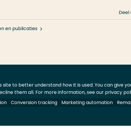
Deel
en en publicaties
 site to better understand how it is used. You can give y
ecline them all. For more information, see our privacy pol
ontact
Leveranciers
ion
Conversion tracking
Marketing automation
Remar
oorbehouden.