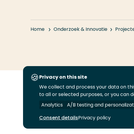
Home
Onderzoek & Innovatie
Project
Privacy on this site
We collect and process your data on this
Volg
Volg
Volg
Volg
to all or selected purposes, or you can d
ons
ons
ons
ons
Juridisch
Security
A-Z Index
C
op
op
op
op
Analytics
A/B testing and personalizat
LinkedIn
Facebook
YouTube
Instagram
Consent details
Privacy policy
© 2026 Hogeschool Rotterdam. Alle rechten v