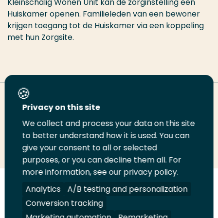
Kleinschalig Wonen Unit kan de zorginstelling een
Huiskamer openen. Familieleden van een bewoner
krijgen toegang tot de Huiskamer via een koppeling
met hun Zorgsite.
Deel deze pagina
Privacy on this site
We collect and process your data on this site
to better understand how it is used. You can
Deel
Deel
Deel
Email
Print
give your consent to all or selected
op
op
op
deze
deze
purposes, or you can decline them all. For
LinkedIn
Twitter
Facebook
pagina
pagina
more information, see our privacy policy.
Analytics
A/B testing and personalization
Volg
Volg
Volg
Volg
ons
ons
ons
ons
Conversion tracking
Juridisch
Security
A-Z Index
Contact
op
op
op
op
Marketing automation
Remarketing