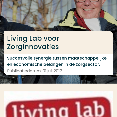
Ga direct naar de content
... > Project
Living Lab voor
Veel gezocht
Zorginnovaties
Opleiding
Contact
Succesvolle synergie tussen maatschappelijke
en economische belangen in de zorgsector.
Publicatiedatum: 01 juli 2012