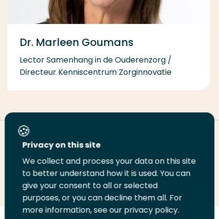
Dr. Marleen Goumans
Lector Samenhang in de Ouderenzorg /
Directeur Kenniscentrum Zorginnovatie
Deel deze pagina
Privacy on this site
We collect and process your data on this site
to better understand how it is used. You can
Deel
Deel
Deel
Email
Print
give your consent to all or selected
op
op
op
deze
deze
purposes, or you can decline them all. For
LinkedIn
Twitter
Facebook
pagina
pagina
more information, see our privacy policy.