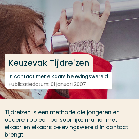
Ga direct naar de content
... > Medewerkers
Veel gezocht
Opleiding
Keuzevak Tijdreizen
Contact
In contact met elkaars belevingswereld
Publicatiedatum: 01 januari 2007
Tijdreizen is een methode die jongeren en
ouderen op een persoonlijke manier met
elkaar en elkaars belevingswereld in contact
brengt.