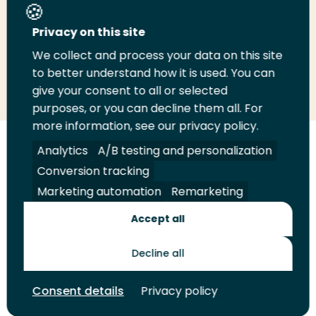
Deel deze pagina
Privacy on this site
We collect and process your data on this site
Deel
to better understand how it is used. You can
Deel
Deel
Email
Print
give your consent to all or selected
op
op
op
deze
deze
purposes, or you can decline them all. For
LinkedIn
Twitter
Facebook
pagina
pagina
more information, see our privacy policy.
Volg
Analytics
Volg
Volg
A/B testing and personalization
Volg
ons
ons
ons
ons
Conversion tracking
Juridisch
Security
A-Z Index
Contact
op
op
op
op
Marketing automation
Remarketing
LinkedIn
Facebook
YouTube
Instagram
Leveranciers
Accept all
Decline all
Toekomstmakers
Consent details
Privacy policy
© 2026 Hogeschool Rotterdam. Alle rechten voorbehouden.