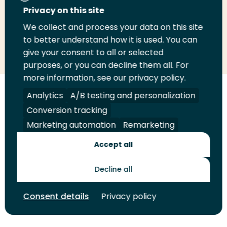
Deel deze pagina
Privacy on this site
We collect and process your data on this site
to better understand how it is used. You can
Deel
Deel
Deel
Email
Print
give your consent to all or selected
op
op
op
deze
deze
purposes, or you can decline them all. For
LinkedIn
Twitter
Facebook
pagina
pagina
more information, see our privacy policy.
Analytics
A/B testing and personalization
Volg
Volg
Volg
Volg
ons
ons
ons
ons
Conversion tracking
Juridisch
Security
A-Z Index
Contact
op
op
op
op
Marketing automation
Remarketing
LinkedIn
Facebook
YouTube
Instagram
Leveranciers
Accept all
Decline all
Toekomstmakers
Consent details
Privacy policy
© 2026 Hogeschool Rotterdam. Alle rechten voorbehouden.