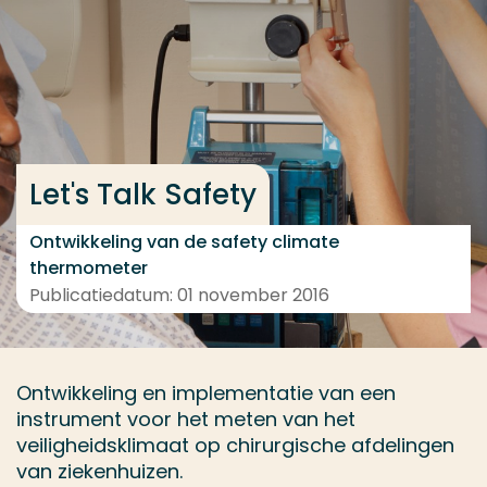
Ga direct naar de content
... > Project
Veel gezocht
Let's Talk Safety
Opleiding
Contact
Ontwikkeling van de safety climate
thermometer
Publicatiedatum: 01 november 2016
Ontwikkeling en implementatie van een
instrument voor het meten van het
veiligheidsklimaat op chirurgische afdelingen
van ziekenhuizen.