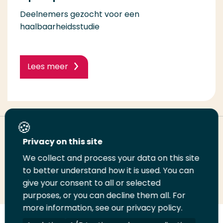
Deelnemers gezocht voor een
haalbaarheidsstudie
Lees meer
Deel deze pagina
Privacy on this site
We collect and process your data on this site
Deel
to better understand how it is used. You can
Deel
Deel
Email
Print
give your consent to all or selected
op
op
op
deze
deze
purposes, or you can decline them all. For
LinkedIn
Twitter
Facebook
pagina
pagina
more information, see our privacy policy.