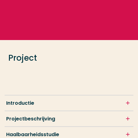
Ga direct naar de content
... > Project
Veel gezocht
Opleiding
Project
Contact
Introductie
Projectbeschrijving
Haalbaarheidsstudie