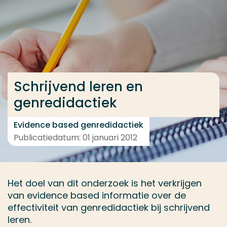
Ga direct naar de content
... > Projectbeschrijving
Veel gezocht
Schrijvend leren en
Opleiding
genredidactiek
Contact
Evidence based genredidactiek
Publicatiedatum: 01 januari 2012
Het doel van dit onderzoek is het verkrijgen
van evidence based informatie over de
effectiviteit van genredidactiek bij schrijvend
leren.