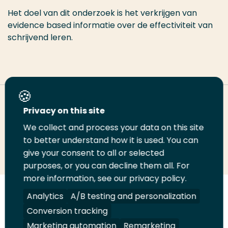
Het doel van dit onderzoek is het verkrijgen van
evidence based informatie over de effectiviteit van
schrijvend leren.
Deel deze pagina
Privacy on this site
We collect and process your data on this site
to better understand how it is used. You can
Deel
Deel
Deel
Email
Print
give your consent to all or selected
op
op
op
deze
deze
purposes, or you can decline them all. For
LinkedIn
Twitter
Facebook
pagina
pagina
more information, see our privacy policy.
Analytics
A/B testing and personalization
Volg
Volg
Volg
Volg
ons
ons
ons
ons
Conversion tracking
Juridisch
Security
A-Z Index
Contact
op
op
op
op
Marketing automation
Remarketing