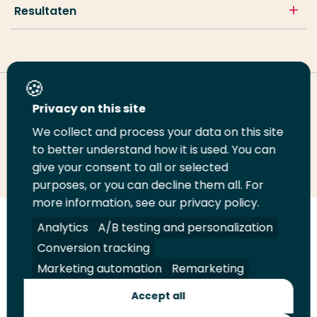
Resultaten
Deel deze pagina
Privacy on this site
We collect and process your data on this site
to better understand how it is used. You can
Deel
Deel
Deel
Email
Print
give your consent to all or selected
op
op
op
deze
deze
purposes, or you can decline them all. For
LinkedIn
Twitter
Facebook
pagina
pagina
more information, see our privacy policy.
Analytics
A/B testing and personalization
Volg
Volg
Volg
Volg
ons
ons
ons
ons
Conversion tracking
Juridisch
Security
A-Z Index
Contact
op
op
op
op
Marketing automation
Remarketing
LinkedIn
Facebook
YouTube
Instagram
Leveranciers
Accept all