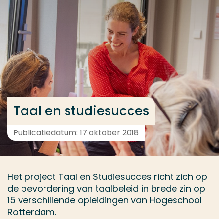
Ga direct naar de content
... > Projectbeschrijving
Veel gezocht
Opleiding
Contact
Taal en studiesucces
Publicatiedatum: 17 oktober 2018
Het project Taal en Studiesucces richt zich op
de bevordering van taalbeleid in brede zin op
15 verschillende opleidingen van Hogeschool
Rotterdam.