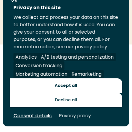
Deel deze pagina
Privacy on this site
We collect and process your data on this site
Deel
to better understand how it is used. You can
Deel
Deel
Email
Print
give your consent to all or selected
op
op
op
deze
deze
purposes, or you can decline them all. For
LinkedIn
Twitter
Facebook
pagina
pagina
more information, see our privacy policy.
Volg
Analytics
Volg
Volg
A/B testing and personalization
Volg
ons
ons
ons
ons
Conversion tracking
Juridisch
Security
A-Z Index
Contact
op
op
op
op
Marketing automation
Remarketing
LinkedIn
Facebook
YouTube
Instagram
Leveranciers
Accept all
Decline all
Toekomstmakers
Consent details
Privacy policy
© 2026 Hogeschool Rotterdam. Alle rechten voorbehouden.