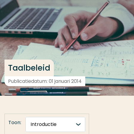
Ga direct naar de content
... > Introductie
Veel gezocht
Opleiding
Contact
Taalbeleid
Publicatiedatum: 01 januari 2014
Toon: