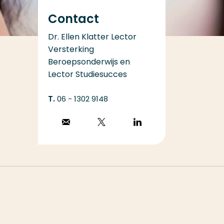
Contact
Dr. Ellen Klatter Lector
Versterking
Beroepsonderwijs en
Lector Studiesucces
06 - 1302 9148
Stuur een email
Volg op X
Volg op
LinkedIn