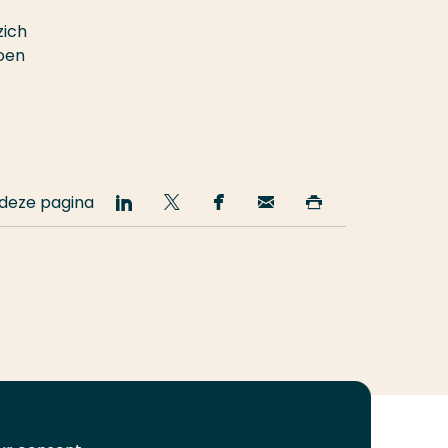
zich
doen
 deze pagina
Deel
Deel
Deel
Email
Print
op
op
op
deze
deze
LinkedIn
Twitter
Facebook
pagina
pagina