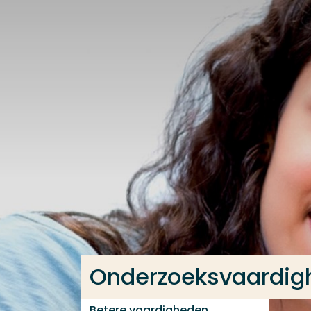
Ga direct naar de content
Veel gezocht
Opleiding
Contact
Onderzoeksvaardigh
Betere vaardigheden