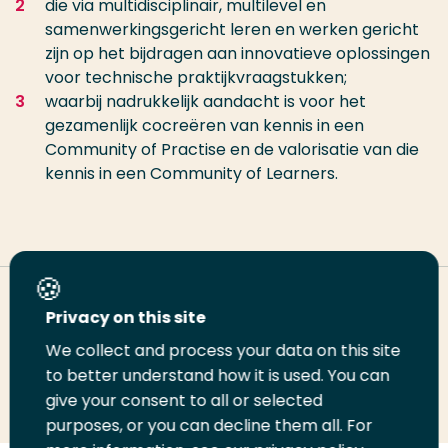
die via multidisciplinair, multilevel en
samenwerkingsgericht leren en werken gericht
zijn op het bijdragen aan innovatieve oplossingen
voor technische praktijkvraagstukken;
waarbij nadrukkelijk aandacht is voor het
gezamenlijk cocreëren van kennis in een
Community of Practise en de valorisatie van die
kennis in een Community of Learners.
Deel deze pagina
Privacy on this site
We collect and process your data on this site
Deel
to better understand how it is used. You can
Deel
Deel
Email
Print
give your consent to all or selected
op
op
op
deze
deze
purposes, or you can decline them all. For
LinkedIn
Twitter
Facebook
pagina
pagina