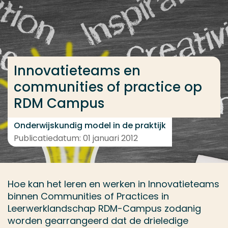
Ga direct naar de content
... > Projectbeschrijving
Innovatieteams en
Veel gezocht
communities of practice op
Opleiding
RDM Campus
Contact
Onderwijskundig model in de praktijk
Publicatiedatum: 01 januari 2012
Hoe kan het leren en werken in Innovatieteams
binnen Communities of Practices in
Leerwerklandschap RDM-Campus zodanig
worden gearrangeerd dat de drieledige